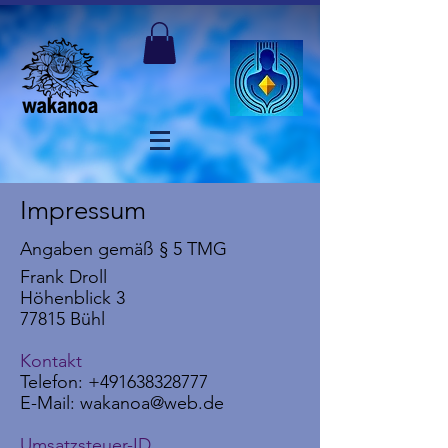
Impressum
Angaben gemäß § 5 TMG
Frank Droll
Höhenblick 3
77815 Bühl
Kontakt
Telefon:
+491638328777
E-Mail: wakanoa@web.de
Umsatzsteuer-ID