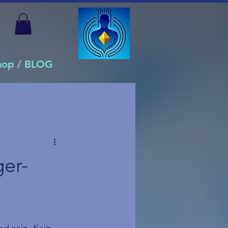
Shop / BLOG
ger-
nd sein. Kein 