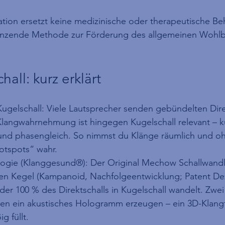
tion ersetzt keine medizinische oder therapeutische Be
änzende Methode zur Förderung des allgemeinen Wohlb
all: kurz erklärt
 Kugelschall: Viele Lautsprecher senden gebündelten Dire
 Klangwahrnehmung ist hingegen Kugelschall relevant – k
und phasengleich. So nimmst du Klänge räumlich und o
otspots“ wahr.
logie (Klanggesund®): Der Original Mechow Schallwandl
ten Kegel (Kampanoid, Nachfolgeentwicklung; Patent De
der 100 % des Direktschalls in Kugelschall wandelt. Zwei
n ein akustisches Hologramm erzeugen – ein 3D-Klangf
g füllt.