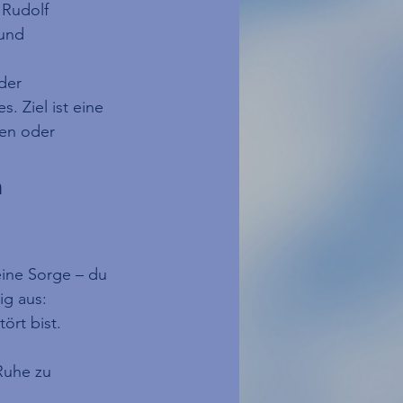
Rudolf 
und 
der 
 Ziel ist eine 
en oder 
 
eine Sorge – du 
ig aus:
ört bist. 
Ruhe zu 