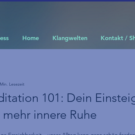
ness
Home
Klangwelten
Kontakt / 
 Min. Lesezeit
tation 101: Dein Einstei
r mehr innere Ruhe
ige Erreichbarkeit – unser Alltag kann ganz schön forder