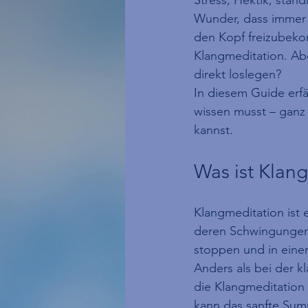
Wunder, dass immer
den Kopf freizubeko
Klangmeditation. Abe
direkt loslegen?
In diesem Guide erfä
wissen musst – ganz 
kannst.
Was ist Klan
Klangmeditation ist 
deren Schwingungen 
stoppen und in eine
Anders als bei der kl
die Klangmeditation 
kann das sanfte Sum