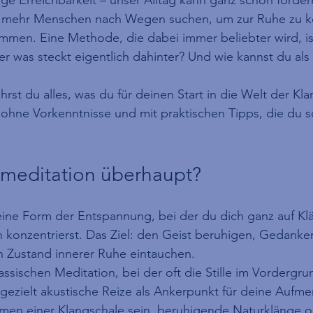
 mehr Menschen nach Wegen suchen, um zur Ruhe zu 
mmen. Eine Methode, die dabei immer beliebter wird, is
r was steckt eigentlich dahinter? Und wie kannst du als 
hrst du alles, was du für deinen Start in die Welt der Kl
ohne Vorkenntnisse und mit praktischen Tipps, die du s
gmeditation überhaupt?
eine Form der Entspannung, bei der du dich ganz auf Kl
konzentrierst. Das Ziel: den Geist beruhigen, Gedanken
n Zustand innerer Ruhe eintauchen.
assischen Meditation, bei der oft die Stille im Vordergrun
gezielt akustische Reize als Ankerpunkt für deine Aufme
men einer Klangschale sein, beruhigende Naturklänge od