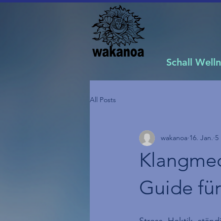
Schall Well
All Posts
wakanoa
16. Jan.
5
Klangmedi
Guide fü
Stress, Hektik, ständ