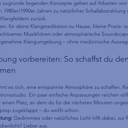
e zugrunde liegenden Konzepte gehen auf Arbeiten von 
1980er/1990er Jahren zu natürlicher Schallabstrahlung 
Klangfeldern zurück.
: für deine Klangmeditation zu Hause, kleine Praxis- o
chtsames Musikhören oder atmosphärische Soundscapes.
angenehme Klangumgebung – ohne medizinische Aussag
.
ng vorbereiten: So schaffst du den
hmen
ohnt es sich, eine entspannte Atmosphäre zu schaffen. K
tionsstudio. Ein paar einfache Anpassungen reichen völl
r einen Platz, an dem du für die nächsten Minuten ungest
aptop zugeklappt – du weißt schon.
tung:
 Gedimmtes oder natürliches Licht hilft dabei, zur 
kenlicht? Lieber aus.