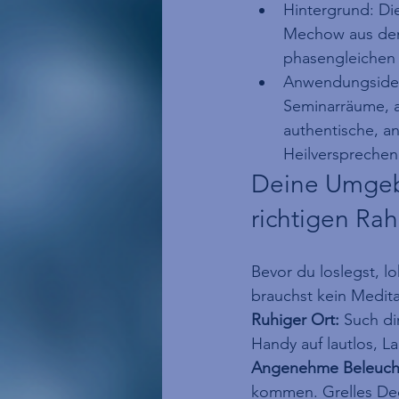
Hintergrund: Di
Mechow aus den 
phasengleichen 
Anwendungsideen
Seminarräume, a
authentische, 
Heilversprechen
Deine Umgebu
richtigen Ra
Bevor du loslegst, l
brauchst kein Medita
Ruhiger Ort:
 Such di
Handy auf lautlos, L
Angenehme Beleuch
kommen. Grelles Dec