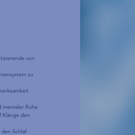
tizierende von 
rvensystem zu 
fmerksamkeit 
nd mentaler Ruhe
f Klänge den 
 den Schlaf 