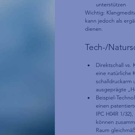
unterstützen
Wichtig: Klangmedita
kann jedoch als erg
dienen.
Tech-/Natursch
Direktschall vs.
eine natürliche
schalldruckarm 
ausgeprägte „H
Beispiel-Techno
einen patentier
IPC H04R 1/32), 
können zusamme
Raum gleichmäßi