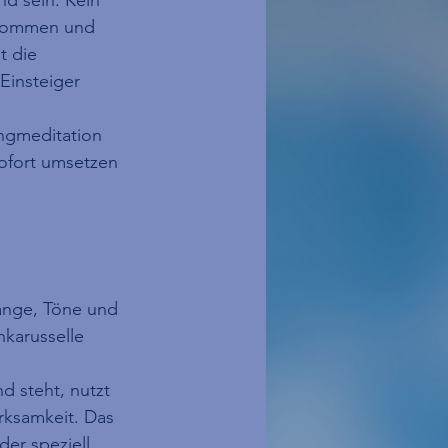
kommen und 
t die 
Einsteiger 
angmeditation 
ofort umsetzen 
änge, Töne und 
karusselle 
d steht, nutzt 
rksamkeit. Das 
er speziell 