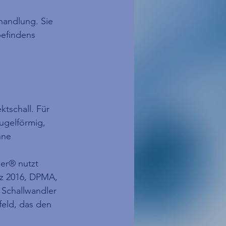
handlung. Sie 
efindens 
ktschall. Für 
ugelförmig, 
hne 
er® nutzt 
z 2016, DPMA, 
 Schallwandler 
eld, das den 